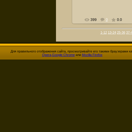
399
0
0.0
1-12
13-24
25-36
37-
Для правильного отображения сайта, просматривайте его такими браузерами к
Opera
,
Google Chrome
или
Mozilla Firefox