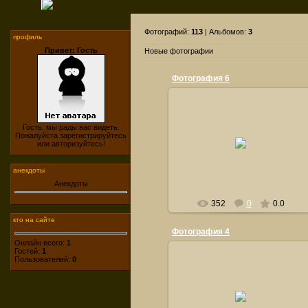
Фотографий:
113
| Альбомов:
3
профиль
Привет: Гость
Новые фотографии
Фотография 6
Гость, мы рады вас видеть.
24.09.2011
Пожалуйста зарегистрируйтесь
или авторизуйтесь!
orsiksasha
анекдоты
Анекдоты
352
0
0.0
кто на сайте
Фотография 4
Онлайн всего:
1
Гостей:
1
Пользователей:
0
24.09.2011
orsiksasha