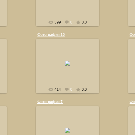
orsiksasha
399
0
0.0
Фотография 10
Фо
21.09.2011
orsiksasha
414
0
0.0
Фотография 7
Фо
21.09.2011