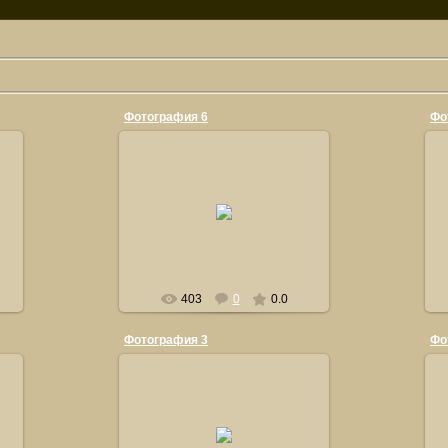
Фотография 6
Фо
21.09.2011
orsiksasha
403
0
0.0
Фотография 3
Фо
21.09.2011