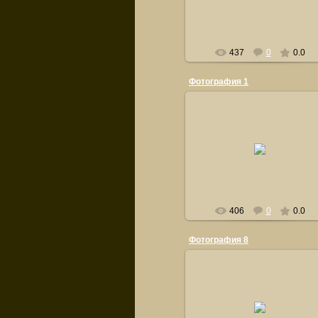
orsiksasha
437
0
0.0
Фотография 1
21.09.2011
orsiksasha
406
0
0.0
Фотография 8
21.09.2011