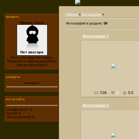
Главная
»
Фотоальбом
»
профиль
Привет: Гость
Фотографий в разделе
:
58
Фотография 7
Гость, мы рады вас видеть.
Пожалуйста зарегистрируйтесь
21.09.2011
или авторизуйтесь!
orsiksasha
анекдоты
Анекдоты
538
0
0.0
кто на сайте
Фотография 4
Онлайн всего:
1
Гостей:
1
Пользователей:
0
21.09.2011