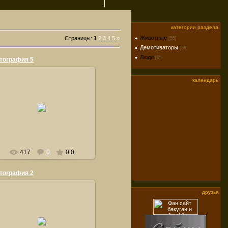
категории раздела
Животные
Страницы
:
1
2
3
4
5
»
[55]
Демотиваторы
[58]
Люди
[0]
тография 5
календарь
21.09.2011
orsiksasha
417
0
0.0
тография 2
друзья
21.09.2011