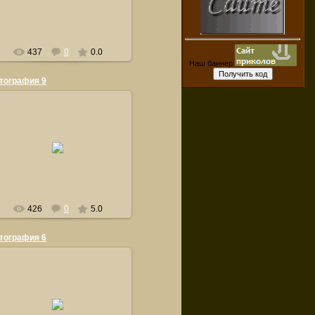
orsiksasha
437
0
0.0
Наш баннер
тография 9
21.09.2011
orsiksasha
426
0
5.0
тография 6
21.09.2011