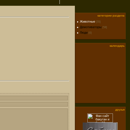
категории раздела
Животные
[55]
Демотиваторы
[58]
Люди
[0]
календарь
друзья