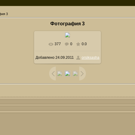
фия 3
Фотография 3
377
0
0.0
Добавлено
24.09.2011
orsiksasha