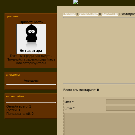
Главная
»
Фотоальбом
»
Животные
» Фотогра
профиль
Привет: Гость
Гость, мы рады вас видеть.
Пожалуйста зарегистрируйтесь
или авторизуйтесь!
анекдоты
Анекдоты
Всего комментариев
:
0
кто на сайте
Имя *:
Онлайн всего:
1
Email *:
Гостей:
1
Пользователей:
0