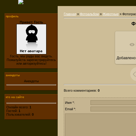
Главная
»
Фотоальбом
»
Животные
» Фотогра
профиль
Привет: Гость
Ф
Гость, мы рады вас видеть.
Добавлено
Пожалуйста зарегистрируйтесь
или авторизуйтесь!
анекдоты
Анекдоты
Всего комментариев
:
0
кто на сайте
Имя *:
Онлайн всего:
1
Email *:
Гостей:
1
Пользователей:
0