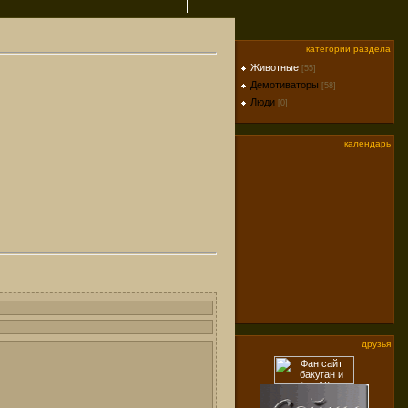
категории раздела
Животные
[55]
Демотиваторы
[58]
Люди
[0]
календарь
друзья