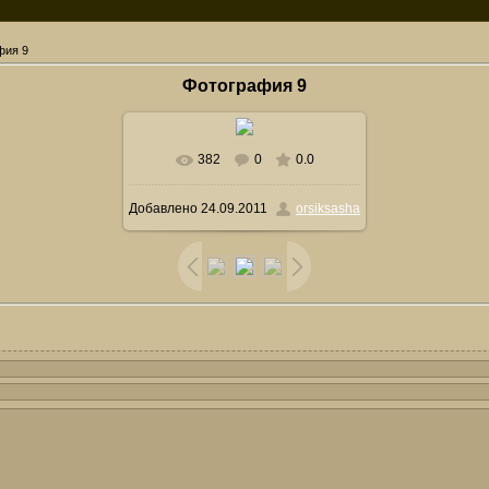
фия 9
Фотография 9
382
0
0.0
Добавлено
24.09.2011
orsiksasha