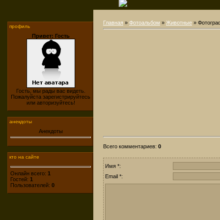
Главная
»
Фотоальбом
»
Животные
» Фотогра
профиль
Привет: Гость
Гость, мы рады вас видеть.
Пожалуйста зарегистрируйтесь
или авторизуйтесь!
анекдоты
Анекдоты
Всего комментариев
:
0
кто на сайте
Имя *:
Онлайн всего:
1
Email *:
Гостей:
1
Пользователей:
0