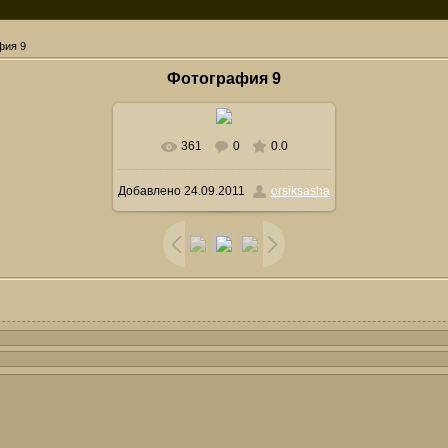
фия 9
Фотография 9
361
0
0.0
Добавлено
24.09.2011
orsiksasha