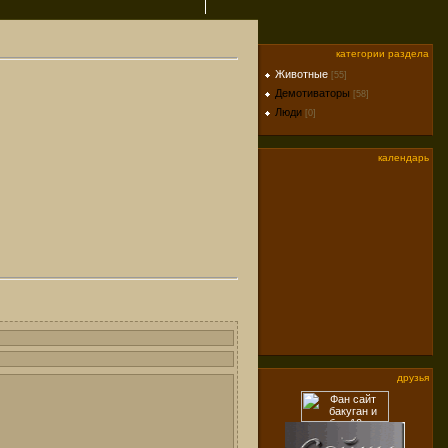
категории раздела
Животные
[55]
Демотиваторы
[58]
Люди
[0]
календарь
друзья