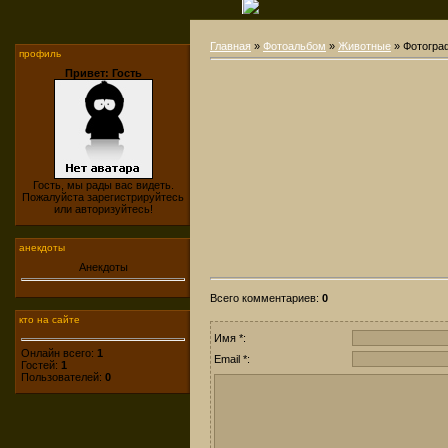
Главная
»
Фотоальбом
»
Животные
» Фотогра
профиль
Привет: Гость
Гость, мы рады вас видеть.
Пожалуйста зарегистрируйтесь
или авторизуйтесь!
анекдоты
Анекдоты
Всего комментариев
:
0
кто на сайте
Имя *:
Онлайн всего:
1
Email *:
Гостей:
1
Пользователей:
0